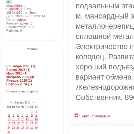
подвальным этаж
подробнее...
Скачать
(265 кб)
1080x1080 тип Jpeg
м, мансардный э
Дата: 2021-07-01 11:32:14
Автор:
Admin
Комментариев: 0
металлочерепица
Просмотров: 1203
Рейтинг: 0
сплошной метал
Электричество п
Разное
колодец. Развит
хороший подъе
Сентябрь 2025 (1)
Август 2025 (1)
Март 2025 (1)
вариант обмена н
Февраль 2025 (4)
Январь 2025 (1)
Ноябрь 2024 (1)
Железнодорожно
Показать весь архив
Собственник. 8
«
Январь 2011
»
Пн
Вт
Ср
Чт
Пт
Сб
Вс
1
2
3
4
5
6
7
8
9
Читать полностью
10
11
12
13
14
15
16
17
18
19
20
21
22
23
24
25
26
27
28
29
30
31