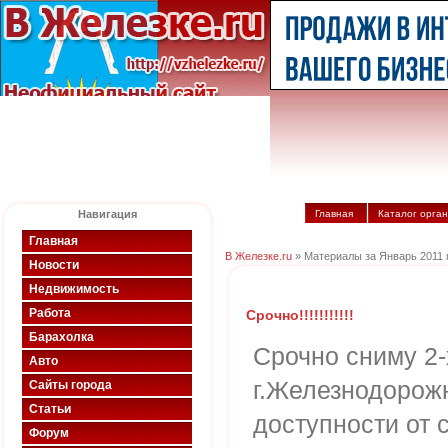
Навигация
Главная
Каталог орга
Главная
В Железке.ru
» Материалы за Январь 2011 
Новости
Недвижимость
Работа
Срочно!!!!!!!!!!!
Барахолка
Срочно сниму 2-
Авто
г.Железнодорож
Сайты города
Статьи
доступности от 
Форум