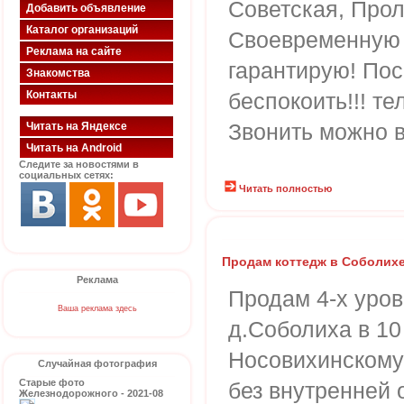
Советская, Прол
Добавить объявление
Каталог организаций
Своевременную 
Реклама на сайте
гарантирую! По
Знакомства
Контакты
беспокоить!!! т
Звонить можно в
Читать на Яндексе
Читать на Android
Следите за новостями в
социальных сетях:
Читать полностью
Продам коттедж в Соболих
Реклама
Продам 4-х уро
Ваша реклама здесь
д.Соболиха в 10
Носовихинскому 
Случайная фотография
Старые фото
без внутренней 
Железнодорожного - 2021-08