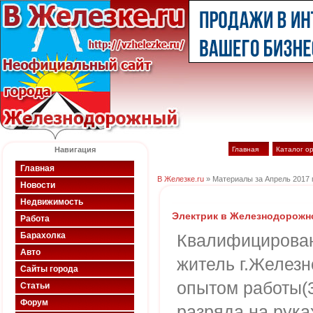
Навигация
Главная
Каталог о
Главная
В Железке.ru
» Материалы за Апрель 2017 
Новости
Недвижимость
Электрик в Железнодорожн
Работа
Барахолка
Квалифицирован
Авто
житель г.Желез
Сайты города
опытом работы(3
Статьи
Форум
разряда на рука