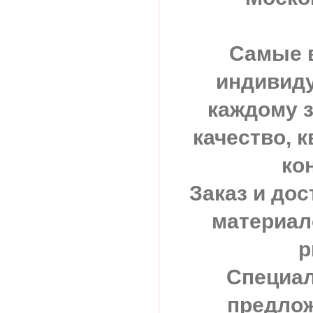
Самые 
индивид
каждому з
качество,
ко
Заказ и до
материал
р
Специа
предлож