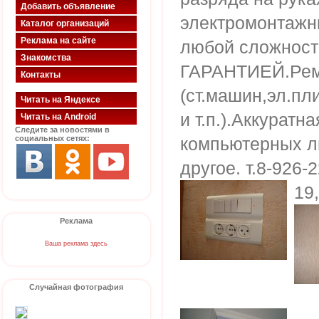
Добавить объявление
электромонтажн
Каталог организаций
Реклама на сайте
любой сложности
Знакомства
ГАРАНТИЕЙ.Ремо
Контакты
(ст.машин,эл.пл
Читать на Яндексе
и т.п.).Аккуратн
Читать на Android
Следите за новостями в
социальных сетях:
компьютерных ли
другое. т.8-926-
19
Реклама
Ваша реклама здесь
Случайная фотография