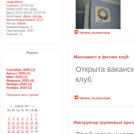
подробнее...
Скачать
(2733 кб)
2560x1695 тип Jpeg
Дата: 2013-09-02 13:24:34
Категория:
День города
Железнодорожный 2013
Автор:
Admin
Комментариев: 0
Просмотров: 2367
Читать полностью
Рейтинг: 0
Разное
Массажист в фитнес клуб
Открыта ваканс
Сентябрь 2025 (1)
Август 2025 (1)
Март 2025 (1)
клуб
Февраль 2025 (4)
Январь 2025 (1)
Ноябрь 2024 (1)
Показать весь архив
Читать полностью
«
Апрель 2017
»
Пн
Вт
Ср
Чт
Пт
Сб
Вс
1
2
3
4
5
6
7
8
9
Инструктор групповых про
10
11
12
13
14
15
16
17
18
19
20
21
22
23
24
25
26
27
28
29
30