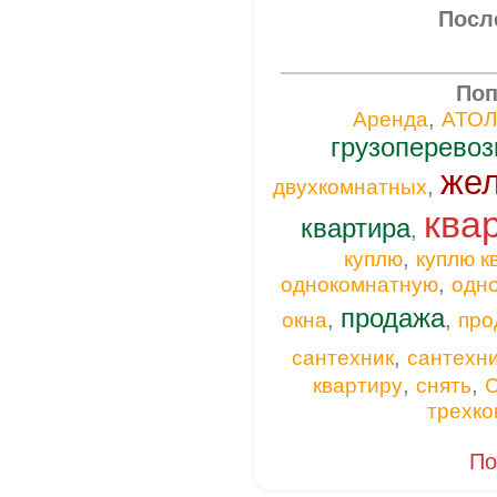
Посл
Поп
,
Аренда
АТОЛ
грузоперевоз
же
,
двухкомнатных
ква
квартира
,
,
куплю
куплю к
,
однокомнатную
одн
продажа
,
,
окна
про
,
сантехник
сантехн
,
,
квартиру
снять
С
трехк
По