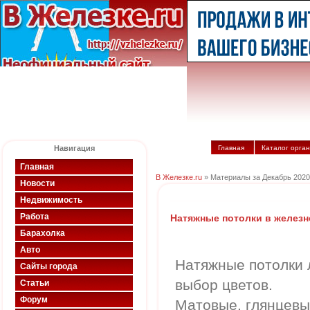
Навигация
Главная
Каталог орга
Главная
В Железке.ru
» Материалы за Декабрь 2020
Новости
Недвижимость
Работа
Натяжные потолки в желез
Барахолка
Авто
Натяжные потолки 
Сайты города
выбор цветов.
Статьи
Форум
Матовые, глянцевы