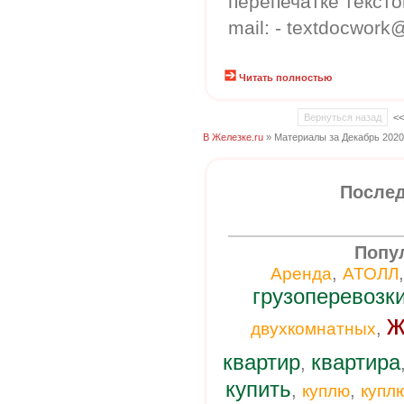
перепечатке тексто
mail: - textdocwork
Читать полностью
Вернуться назад
<
В Железке.ru
» Материалы за Декабрь 2020
Послед
Попу
,
Аренда
АТОЛЛ
грузоперевозк
ж
,
двухкомнатных
квартир
квартира
,
купить
,
,
куплю
купл