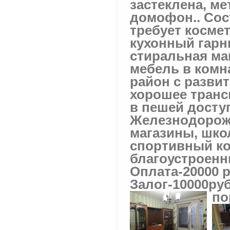
застеклена, ме
домофон.. Сос
требует косме
кухонный гарн
стиральная ма
мебель в комн
район с разви
хорошее транс
в пешей доступ
Железнодорож
магазины, школ
спортивный ко
благоустроенн
Оплата-20000 р
Залог-10000ру
по