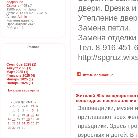
подробнее...
Скачать
(495 кб)
двери. Врезка и
1280x960 тип Jpeg
Дата: 2013-09-02 13:24:15
Утепление двер
Автор:
Admin
Комментариев: 0
Просмотров: 2442
Замена петли.
Рейтинг:
-1
Замена отделки 
Тел. 8-916-451-
Разное
http://spgruz.wix
Сентябрь 2025 (1)
Август 2025 (1)
Март 2025 (1)
Читать полностью
Февраль 2025 (4)
Январь 2025 (1)
Ноябрь 2024 (1)
Показать весь архив
Жителей Железнодорожного
новогодние представления
«
Декабрь 2020
»
Пн
Вт
Ср
Чт
Пт
Сб
Вс
Заповедники, музеи 
1
2
3
4
5
6
7
8
9
10
11
12
13
приглашают всех же
14
15
16
17
18
19
20
21
22
23
24
25
26
27
праздники. Здесь пр
28
29
30
31
взрослых и детей. В