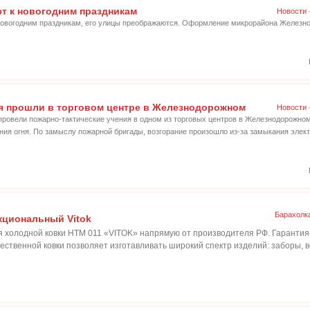
 к новогодним праздникам
Новости
к новогодним праздникам, его улицы преображаются. Оформление микрорайона Желез
я прошли в торговом центре в Железнодорожном
Новости
 провели пожарно-тактические учения в одном из торговых центров в Железнодорожно
ния огня. По замыслу пожарной бригады, возгорание произошло из-за замыкания элек
Барахолк
кциональный Vitok
 холодной ковки НТМ 011 «VITOK» напрямую от производителя РФ. Гарантия 
ественной ковки позволяет изготавливать широкий спектр изделий: заборы, в