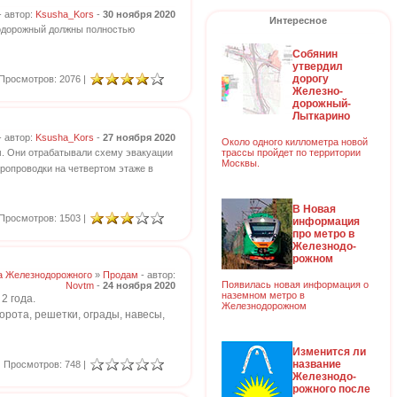
- автор:
Ksusha_Kors
-
30 ноября 2020
Интересное
нодорожный должны полностью
Собянин
утвердил
дорогу
Просмотров: 2076 |
Железно-
дорожный-
Лыткарино
- автор:
Ksusha_Kors
-
27 ноября 2020
Около одного киллометра новой
трассы пройдет по территории
м. Они отрабатывали схему эвакуации
Москвы.
тропроводки на четвертом этаже в
В Новая
Просмотров: 1503 |
информация
про метро в
Железнодо-
рожном
а Железнодорожного
»
Продам
- автор:
Появилась новая информация о
Novtm
-
24 ноября 2020
наземном метро в
2 года.
Железнодорожном
орота, решетки, ограды, навесы,
Изменится ли
название
Просмотров: 748 |
Железнодо-
рожного после