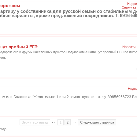
Недви
дорожном
Сниму кв
артиру у собственника для русской семьи со стабильным д
бые варианты, кроме предложений посредников. Т. 8916-56
ишут пробный ЕГЭ
Новости
нодорожного и других населенных пунктов Подмосковья напишут пробный ЕГЭ по инфо
ния.
Недви
ом или Балашихе! Желательно 1 или 2 комнатную в ипотеку. 89856956723 Вл
Вернуться назад
<<
1
2
>>
Следующая страница
года