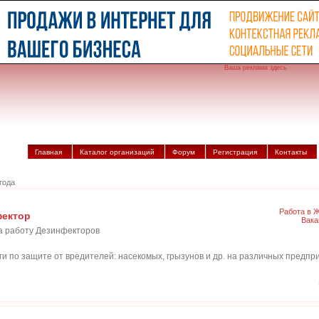
Ваша реклама здесь
Главная
Каталог организаций
Форум
Регистрация
Контакты
года
Работа в 
фектор
Вака
а работу Дезинфекторов
и по защите от вредителей: насекомых, грызунов и др. на различных предпр