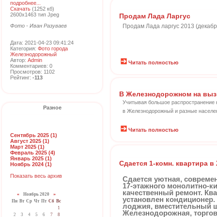
подробнее...
Скачать
(1252 кб)
2600x1463 тип Jpeg
Продам Лада Ларгус
Фото - Иван Разуваев
Продам Лада ларгус 2013 (декабрь) 
Дата: 2021-04-23 09:41:24
Категория:
Фото города
Железнодорожный
Автор:
Admin
Читать полностью
Комментариев: 0
Просмотров: 1102
Рейтинг:
-113
В Железнодорожном на выз
Учитывая большое распространение 
Разное
в Железнодорожный и разные населе
Читать полностью
Сентябрь 2025 (1)
Август 2025 (1)
Март 2025 (1)
Февраль 2025 (4)
Январь 2025 (1)
Сдается 1-комн. квартира в
Ноябрь 2024 (1)
Показать весь архив
Сдается уютная, современ
17-этажного монолитно-ки
качественный ремонт. Кв
«
Ноябрь 2020
»
установлен кондиционер.
Пн
Вт
Ср
Чт
Пт
Сб
Вс
лоджия, вместительный шк
1
Железнодорожная, торговы
2
3
4
5
6
7
8