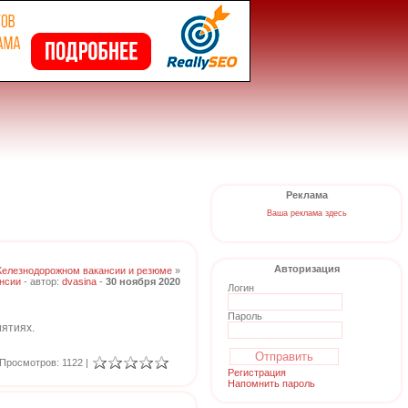
Реклама
Ваша реклама здесь
Авторизация
Железнодорожном вакансии и резюме
»
нсии
- автор:
dvasina
-
30 ноября 2020
Логин
Пароль
иятиях.
Просмотров: 1122 |
Регистрация
Напомнить пароль