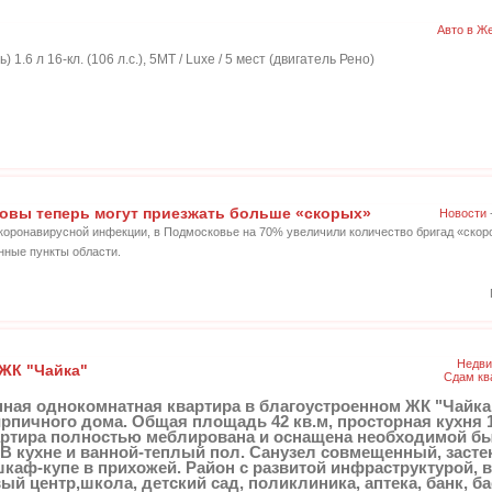
Авто в Ж
1.6 л 16-кл. (106 л.с.), 5МТ / Luxe / 5 мест (двигатель Рено)
овы теперь могут приезжать больше «скорых»
Новости
коронавирусной инфекции, в Подмосковье на 70% увеличили количество бригад «ско
нные пункты области.
Недви
 ЖК "Чайка"
Сдам кв
ная однокомнатная квартира в благоустроенном ЖК "Чайка", 
рпичного дома. Oбщая площадь 42 кв.м, просторная кухня 
артира полностью меблирована и оснащена необходимой бы
 В кухне и ванной-теплый пол. Санузел совмещенный, засте
аф-купе в прихожей. Район с развитой инфраструктурой, в
й центр,школа, детский сад, поликлиника, аптека, банк, б