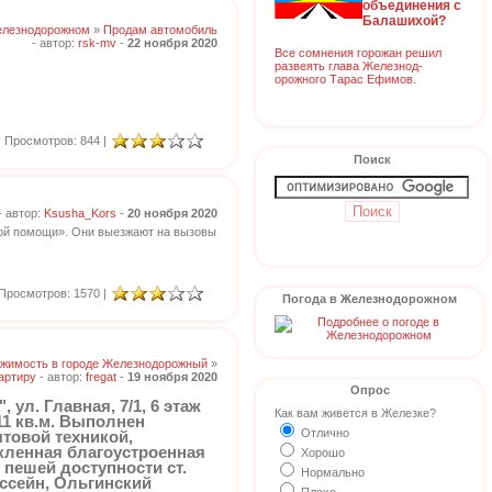
объединения с
Балашихой?
елезнодорожном
»
Продам автомобиль
- автор:
rsk-mv
-
22 ноября 2020
Все сомнения горожан решил
развеять глава Железнод-
орожного Тарас Ефимов.
Просмотров: 844 |
Поиск
- автор:
Ksusha_Kors
-
20 ноября 2020
рой помощи». Они выезжают на вызовы
Просмотров: 1570 |
Погода в Железнодорожном
жимость в городе Железнодорожный
»
артиру
- автор:
fregat
-
19 ноября 2020
Опрос
ул. Главная, 7/1, 6 этаж
Как вам живется в Железке?
11 кв.м. Выполнен
Отлично
товой техникой,
кленная благоустроенная
Хорошо
 пешей доступности ст.
Нормально
ассейн, Ольгинский