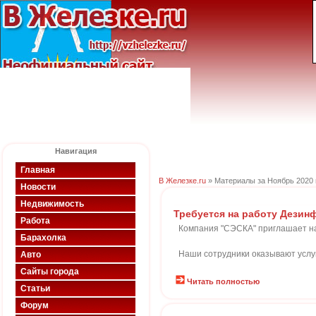
Навигация
Главная
В Железке.ru
» Материалы за Ноябрь 2020 
Новости
Недвижимость
Требуется на работу Дезин
Работа
Компания "СЭСКА" приглашает н
Барахолка
Наши сотрудники оказывают услуг
Авто
Сайты города
Читать полностью
Статьи
Форум