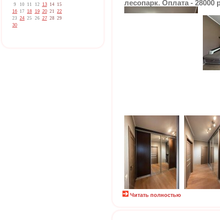
лесопарк. Оплата - 2800
9
10
11
12
13
14
15
16
17
18
19
20
21
22
23
24
25
26
27
28
29
30
Читать полностью