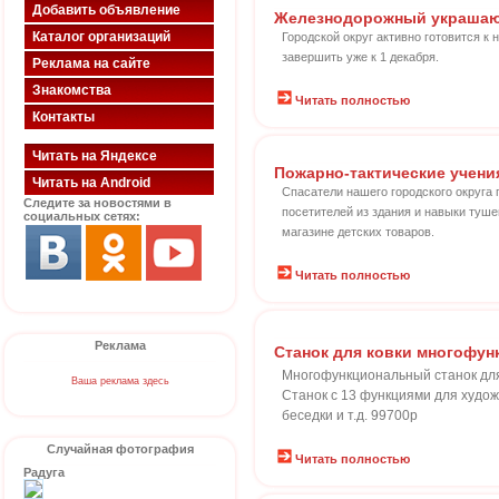
Добавить объявление
Железнодорожный украшают
Каталог организаций
Городской округ активно готовится 
завершить уже к 1 декабря.
Реклама на сайте
Знакомства
Читать полностью
Контакты
Читать на Яндексе
Пожарно-тактические учени
Читать на Android
Спасатели нашего городского округа
Следите за новостями в
посетителей из здания и навыки туше
социальных сетях:
магазине детских товаров.
Читать полностью
Реклама
Станок для ковки многофун
Многофункциональный станок для
Ваша реклама здесь
Станок с 13 функциями для худож
беседки и т.д. 99700р
Случайная фотография
Читать полностью
Радуга