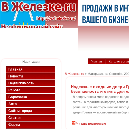
Навигация
Главная
Каталог орга
Главная
В Железке.ru
» Материалы за Сентябрь 202
Новости
Недвижимость
Надежные входные двери Г
Работа
безопасность и стиль для 
Барахолка
В современном мире надежная входна
гостей, а гарантия комфорта, тепла 
Авто
решение для квартиры или частного 
Сайты города
двери Гранит — проверенный выбор 
Статьи
Читать полностью
Форум