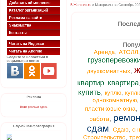
Добавить объявление
В Железке.ru
» Материалы за Сентябрь 202
Каталог организаций
Реклама на сайте
Послед
Знакомства
Контакты
Попу
Читать на Яндексе
,
Аренда
АТОЛЛ
Читать на Android
Следите за новостями в
грузоперевозк
социальных сетях:
ж
,
двухкомнатных
квартир
квартира
,
купить
,
,
куплю
купл
Реклама
однокомнатную
,
Ваша реклама здесь
пластиковые окна
ремон
,
работа
сдам
Случайная фотография
,
,
Сдаю
сн
,
Строительство
тре