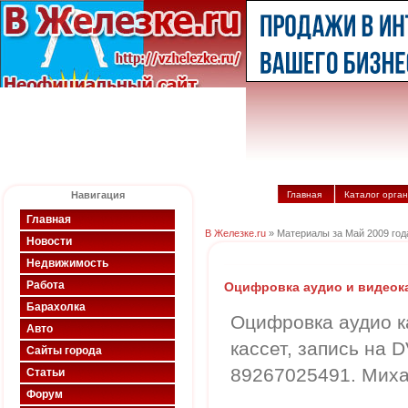
Навигация
Главная
Каталог орга
Главная
В Железке.ru
» Материалы за Май 2009 год
Новости
Недвижимость
Работа
Оцифровка аудио и видеок
Барахолка
Оцифровка аудио к
Авто
кассет, запись на 
Сайты города
89267025491. Миха
Статьи
Форум