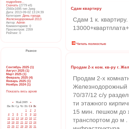
подробнее...
Скачать
(2779 кб)
Сдам квартиру
2560x1695 тип Jpeg
Дата: 2013-09-02 13:24:39
Категория:
День города
Сдам 1 к. квартиру.
Железнодорожный 2013
Автор:
Admin
Комментариев: 0
13000+квартплата+
Просмотров: 2359
Рейтинг: 0
Читать полностью
Разное
Продам 2-х ком. кв-ру г. Ж
Сентябрь 2025 (1)
Август 2025 (1)
Март 2025 (1)
Продам 2-х комнатн
Февраль 2025 (4)
Январь 2025 (1)
Ноябрь 2024 (1)
Железнодорожный 
Показать весь архив
70/37/12 с/у разде
ти этажного кирпич
«
Май 2009
»
Пн
Вт
Ср
Чт
Пт
Сб
Вс
15 мин. пешком до 
1
2
3
4
5
6
7
8
9
10
транспортом до м .
11
12
13
14
15
16
17
18
19
20
21
22
23
24
25
26
27
28
29
30
31
инфраструктура.