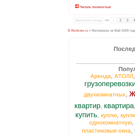
Читать полностью
Вернуться назад
<<
1
2
3
В Железке.ru
» Материалы за Май 2009 год
Послед
Попу
,
Аренда
АТОЛЛ
грузоперевозк
ж
,
двухкомнатных
квартир
квартира
,
купить
,
,
куплю
купл
однокомнатную
,
пластиковые окна