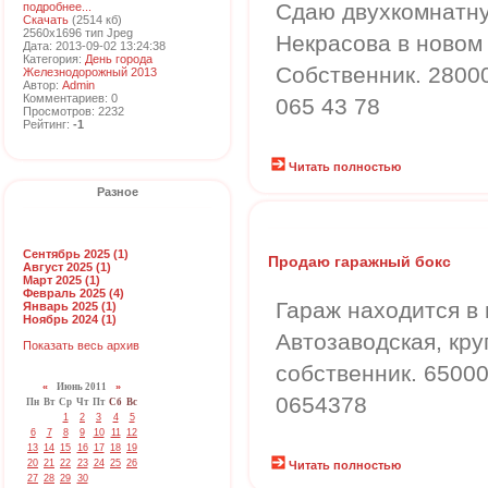
Сдаю двухкомнатну
подробнее...
Скачать
(2514 кб)
2560x1696 тип Jpeg
Некрасова в новом 
Дата: 2013-09-02 13:24:38
Категория:
День города
Собственник. 28000
Железнодорожный 2013
Автор:
Admin
Комментариев: 0
065 43 78
Просмотров: 2232
Рейтинг:
-1
Читать полностью
Разное
Сентябрь 2025 (1)
Продаю гаражный бокс
Август 2025 (1)
Март 2025 (1)
Февраль 2025 (4)
Гараж находится в
Январь 2025 (1)
Ноябрь 2024 (1)
Автозаводская, кру
Показать весь архив
собственник. 65000
«
Июнь 2011
»
0654378
Пн
Вт
Ср
Чт
Пт
Сб
Вс
1
2
3
4
5
6
7
8
9
10
11
12
13
14
15
16
17
18
19
20
21
22
23
24
25
26
Читать полностью
27
28
29
30