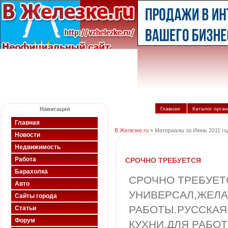
Навигация
Главная
Каталог орга
Главная
В Железке.ru
» Материалы за Июнь 2011 го
Новости
Недвижимость
Работа
СРОЧНО ТРЕБУЕТСЯ
Барахолка
СРОЧНО ТРЕБУЕТ
Авто
УНИВЕРСАЛ,ЖЕЛА
Сайты города
РАБОТЫ.РУССКАЯ
Статьи
Форум
КУХНИ,ДЛЯ РАБОТЫ