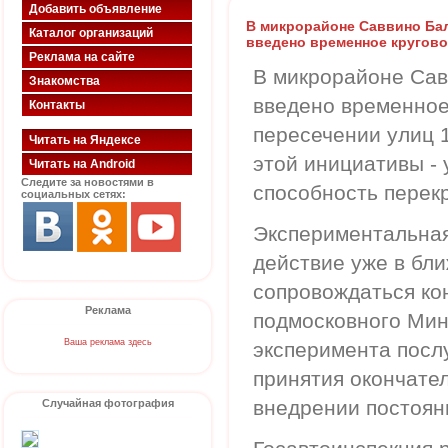
Добавить объявление
В микрорайоне Саввино Ба
Каталог организаций
введено временное кругов
Реклама на сайте
В микрорайоне Сав
Знакомства
введено временное
Контакты
пересечении улиц 
Читать на Яндексе
этой инициативы -
Читать на Android
Следите за новостями в
способность перекр
социальных сетях:
Экспериментальная
действие уже в бл
сопровождаться ко
Реклама
подмосковного Мин
Ваша реклама здесь
эксперимента посл
принятия окончате
внедрении постоян
Случайная фотография