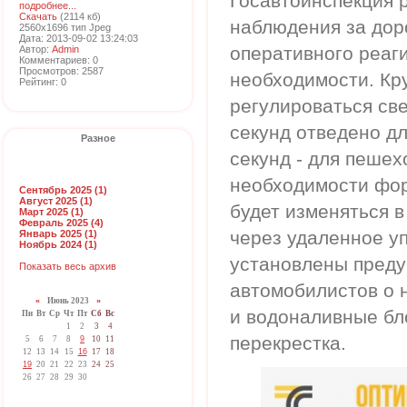
Госавтоинспекция 
подробнее...
Скачать
(2114 кб)
наблюдения за дор
2560x1696 тип Jpeg
Дата: 2013-09-02 13:24:03
оперативного реаг
Автор:
Admin
Комментариев: 0
Просмотров: 2587
необходимости. Кр
Рейтинг: 0
регулироваться св
секунд отведено д
Разное
секунд - для пешех
необходимости фо
Сентябрь 2025 (1)
Август 2025 (1)
будет изменяться 
Март 2025 (1)
Февраль 2025 (4)
через удаленное у
Январь 2025 (1)
Ноябрь 2024 (1)
установлены пред
Показать весь архив
автомобилистов о 
«
Июнь 2023
»
и водоналивные бло
Пн
Вт
Ср
Чт
Пт
Сб
Вс
1
2
3
4
перекрестка.
5
6
7
8
9
10
11
12
13
14
15
16
17
18
19
20
21
22
23
24
25
26
27
28
29
30