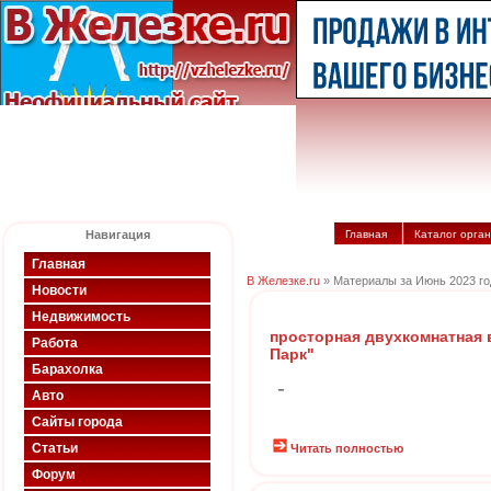
Навигация
Главная
Каталог орга
Главная
В Железке.ru
» Материалы за Июнь 2023 го
Новости
Недвижимость
просторная двухкомнатная 
Работа
Парк"
Барахолка
-
Авто
Сайты города
Статьи
Читать полностью
Форум