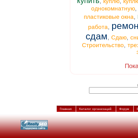
купить
,
,
куплю
купл
однокомнатную
,
пластиковые окна
ремон
,
работа
сдам
,
,
Сдаю
сн
,
Строительство
тре
Пока
Главная
Каталог организаций
Форум