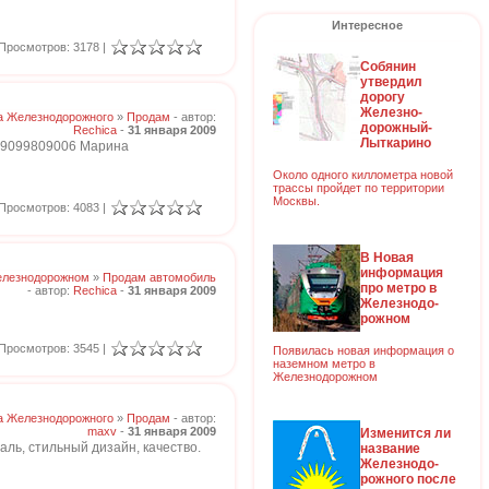
Интересное
Просмотров: 3178 |
Собянин
утвердил
дорогу
Железно-
а Железнодорожного
»
Продам
- автор:
дорожный-
Rechica
-
31 января 2009
Лыткарино
 89099809006 Марина
Около одного киллометра новой
трассы пройдет по территории
Москвы.
Просмотров: 4083 |
В Новая
информация
елезнодорожном
»
Продам автомобиль
про метро в
- автор:
Rechica
-
31 января 2009
Железнодо-
рожном
Просмотров: 3545 |
Появилась новая информация о
наземном метро в
Железнодорожном
а Железнодорожного
»
Продам
- автор:
maxv
-
31 января 2009
Изменится ли
аль, стильный дизайн, качество.
название
Железнодо-
рожного после