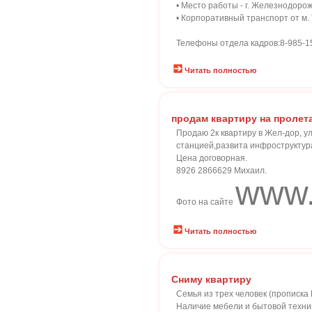
• Место работы - г. Железнодоро
• Корпоративный транспорт от м.
Телефоны отдела кадров:8-985-156
Читать полностью
продам квартиру на пролет
Продаю 2к квартиру в Жел-дор, ул
станцией,развита инфроструктур
Цена договорная.
8926 2866629 Михаил.
www.
Фото на сайте
Читать полностью
Сниму квартиру
Семья из трех человек (прописка
Наличие мебели и бытовой техник