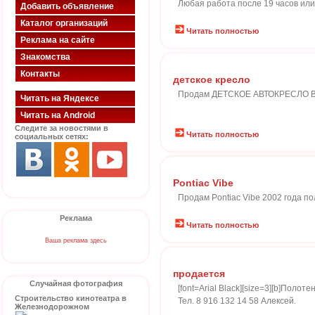
Любая работа после 19 часов или
Добавить объявление
Каталог организаций
Читать полностью
Реклама на сайте
Знакомства
Контакты
детское кресло
Продам ДЕТСКОЕ АВТОКРЕСЛО Belle
Читать на Яндексе
Читать на Android
Следите за новостями в
Читать полностью
социальных сетях:
Pontiac Vibe
Продам Pontiac Vibe 2002 года п
Реклама
Читать полностью
Ваша реклама здесь
продается
Случайная фотография
[font=Arial Black][size=3][b]Пол
Строительство кинотеатра в
Тел. 8 916 132 14 58 Алексей.
Железнодорожном