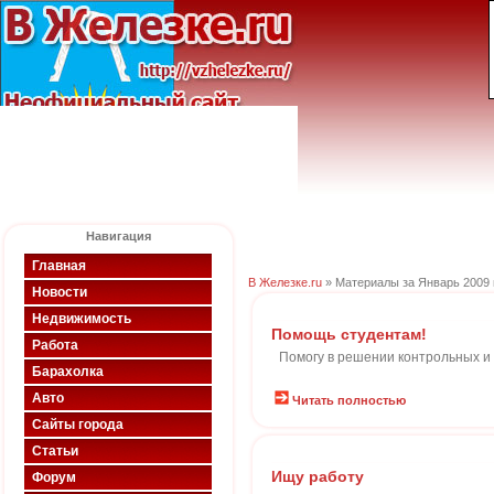
Навигация
Главная
В Железке.ru
» Материалы за Январь 2009 
Новости
Недвижимость
Помощь студентам!
Работа
Помогу в решении контрольных и 
Барахолка
Авто
Читать полностью
Сайты города
Статьи
Ищу работу
Форум