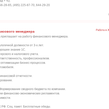
ад + %).
-28-65, (495) 225-87-70, 644-29-20
Работа в 
ансового менеджера
 приглашает на работу финансового менеджера.
налогичной должности от 3-х лет.
хорошее знание 1С.
ерского и налогового учета.
 ответственность, профессионализм.
 оптимизации бизнес-процессов.
втомобиля.
финансовой отчетности.
ирование.
 Формирование сводного бюджета по компании.
нии финансово-экономических регламентов.
оимости.
К РФ. Соц. пакет. Бесплатные обеды.