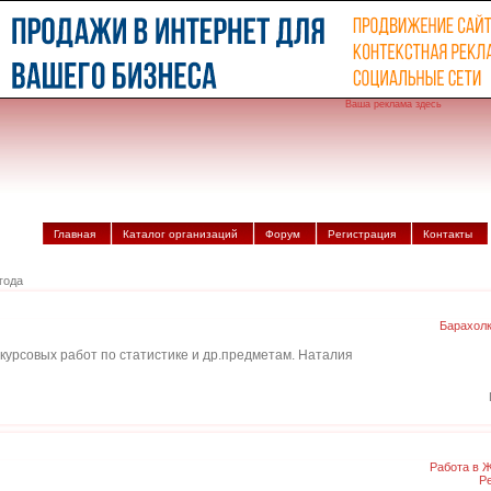
Ваша реклама здесь
Главная
Каталог организаций
Форум
Регистрация
Контакты
года
Барахол
курсовых работ по статистике и др.предметам. Наталия
Работа в 
Р