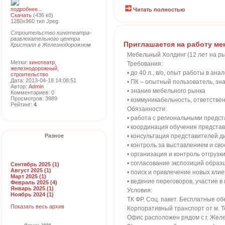
подробнее...
Читать полностью
Скачать
(436 кб)
1280x960 тип Jpeg
Строительство кинотеатра-
развлекательного центра
Приглашается на работу ме
Кристалл в Железнодорожном
Мебельный Холдинг (12 лет на р
Метки:
кинотеатр
,
Требования:
железнодорожный
,
• до 40 л., в/о, опыт работы в ан
строительство
Дата: 2013-04-18 14:08:51
• ПК – опытный пользователь, зн
Автор:
Admin
• знание мебельного рынка
Комментариев: 0
Просмотров: 3989
• коммуникабельность‚ ответстве
Рейтинг:
4
Обязанности:
• работа с региональными предст
• координация обучения предста
Разное
• консультация представителей д
• контроль за выставлением и св
• организация и контроль отгрузк
• согласование экспозиций образ
Сентябрь 2025 (1)
Август 2025 (1)
• поиск и привлечение новых кли
Март 2025 (1)
• ведение переговоров, участие 
Февраль 2025 (4)
Январь 2025 (1)
Условия:
Ноябрь 2024 (1)
ТК ФР. Соц. пакет. Бесплатные об
Показать весь архив
Корпоративный транспорт от м. Т
Офис расположен рядом с г. Жел