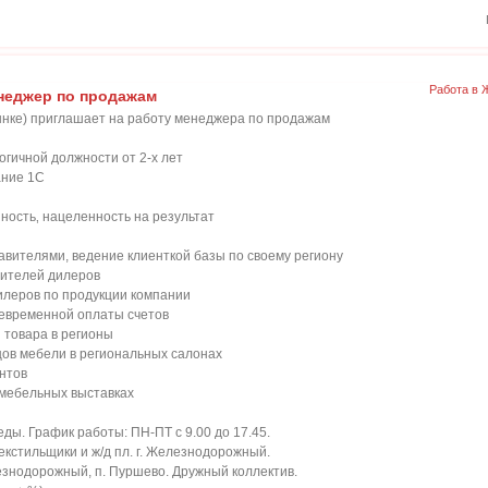
Работа в 
неджер по продажам
ынке) приглашает на работу менеджера по продажам
алогичной должности от 2-х лет
ание 1С
нность‚ нацеленность на результат
авителями, ведение клиенткой базы по своему региону
вителей дилеров
илеров по продукции компании
оевременной оплаты счетов
и товара в регионы
цов мебели в региональных салонах
ентов
в мебельных выставках
еды. График работы: ПН-ПТ с 9.00 до 17.45.
екстильщики и ж/д пл. г. Железнодорожный.
езнодорожный, п. Пуршево. Дружный коллектив.