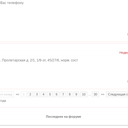
 Вас телефону.
Недви
Пролетарская д. 2/1, 1/9-эт, 45/27/6, норм. сост
ся назад
<<
1
2
3
4
5
6
7
8
9
10
...
30
>>
Следующая с
года
Последнее на форуме