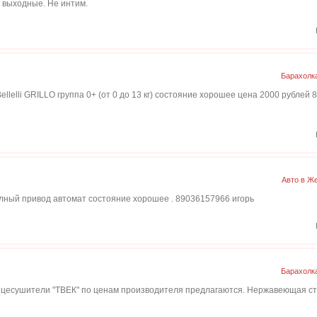
 выходные. Не интим.
Барахолк
lli GRILLO группа 0+ (от 0 до 13 кг) состояние хорошее цена 2000 рублей
Авто в Ж
олный привод автомат состояние хорошее . 89036157966 игорь
Барахолк
отенцесушители "ТВЕК" по ценам производителя предлагаются. Нержавеющая ст