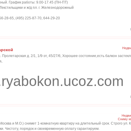
жный. График работы: 9.00-17.45 (ПН-ПТ)
 Текстильщики и ж/д пл. г. Железнодорожный
-28-65, (495) 225-87-70, 644-29-20
Недви
арской
. Пролетарская д. 2/1, 1/9-эт, 45/27/6, Хорошее состояние,есть балкон засте
а,
ryabokon.ucoz.com
Недви
Сниму к
 Москва и М.О.) снимет 1-комнатную квартиру на длительный срок. Строго ул.
и. Чистоту, порядок и своевременную оплату гарантируем.