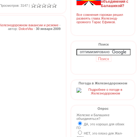
объединения с
Балашихой?
Просмотров: 3147 |
Все сомнения горожан решил
развеять глава Железнод-
орожного Тарас Ефимов.
Железнодорожном вакансии и резюме
-
автор:
DolceVita
-
30 января 2009
Поиск
Погода в Железнодорожном
Опрос
Железке и Балашихе
объединяться?
ДА, это хорошо для обоих
ГО
НЕТ, это плохо для Жел-