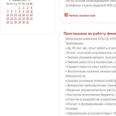
«
Январь 2009
»
З/п по итогам собеседования (окл
Пн
Вт
Ср
Чт
Пт
Сб
Вс
Телефоны отдела кадров:8-985-156
1
2
3
4
5
6
7
8
9
10
11
12
13
14
15
16
17
18
Читать полностью
19
20
21
22
23
24
25
26
27
28
29
30
31
Приглашаем на работу фин
Мебельная компания DOLCE VITA
Требования:
• До 45 лет, в/о, опыт работы в а
• Еxcel- опытный пользователь, 
• Знание управленческого, бухгалт
• Умение работать в коллективе,
• Приветствуется опыт работы по
• Желательно наличие личного а
Обязанности:
• Анализ основных показателей 
• Финансово-экономических план
• Ведение управленческого учета.
• Контроль исполнения бюджета.
• Участие в разработке и написа
• Расчет и формирование себест
Условия:
• Оформление в соответствии с Т