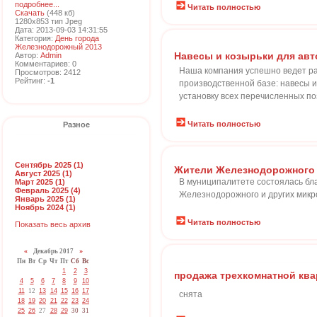
подробнее...
Читать полностью
Скачать
(448 кб)
1280x853 тип Jpeg
Дата: 2013-09-03 14:31:55
Категория:
День города
Железнодорожный 2013
Навесы и козырьки для авт
Автор:
Admin
Комментариев: 0
Наша компания успешно ведет ра
Просмотров: 2412
Рейтинг:
-1
производственной базе: навесы 
установку всех перечисленных по
Читать полностью
Разное
Сентябрь 2025 (1)
Жители Железнодорожного 
Август 2025 (1)
В муниципалитете состоялась бл
Март 2025 (1)
Февраль 2025 (4)
Железнодорожного и других микр
Январь 2025 (1)
Ноябрь 2024 (1)
Читать полностью
Показать весь архив
«
Декабрь 2017
»
Пн
Вт
Ср
Чт
Пт
Сб
Вс
1
2
3
продажа трехкомнатной кв
4
5
6
7
8
9
10
11
12
13
14
15
16
17
снята
18
19
20
21
22
23
24
25
26
27
28
29
30
31