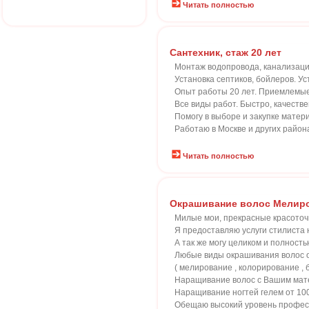
Читать полностью
Сантехник, стаж 20 лет
Монтаж водопровода, канализации
Установка септиков, бойлеров. Ус
Опыт работы 20 лет. Приемлемые
Все виды работ. Быстро, качестве
Помогу в выборе и закупке матери
Работаю в Москве и других район
Читать полностью
Окрашивание волос Мелир
Милые мои, прекрасные красоточ
Я предоставляю услуги стилиста
А так же могу целиком и полност
Любые виды окрашивания волос о
( мелирование , колорирование , 
Наращивание волос с Вашим мате
Наращивание ногтей гелем от 10
Обещаю высокий уровень професси