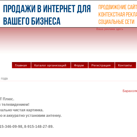
Ваша реклама здесь
Главная
Каталог организаций
Форум
Регистрация
Контакты
 года
Барахол
ВТ Плюс.
 телевидением!
ально чистая картинка.
 и аккуратно установим антенну.
-346-09-98, 8-915-148-27-89.