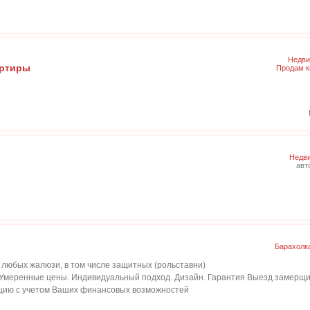
Недви
артиры
Продам к
Недви
авт
Барахолк
 любых жалюзи, в том числе защитных (рольставни)
. Умеренные цены. Индивидуальный подход. Дизайн. Гарантия Выезд замерщи
цию с учетом Ваших финансовых возможностей