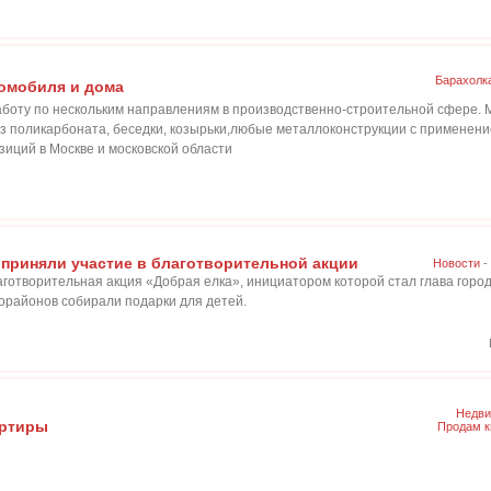
Барахолк
омобиля и дома
боту по нескольким направлениям в производственно-строительной сфере. 
из поликарбоната, беседки, козырьки,любые металлоконструкции с применен
зиций в Москве и московской области
приняли участие в благотворительной акции
Новости
-
аготворительная акция «Добрая елка», инициатором которой стал глава горо
орайонов собирали подарки для детей.
Недви
артиры
Продам к