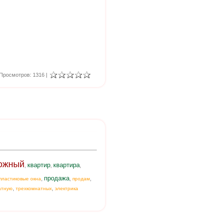
Просмотров: 1316 |
ожный
квартир
квартира
,
,
,
продажа
,
,
,
пластиковые окна
продам
,
,
атную
трехкомнатных
электрика