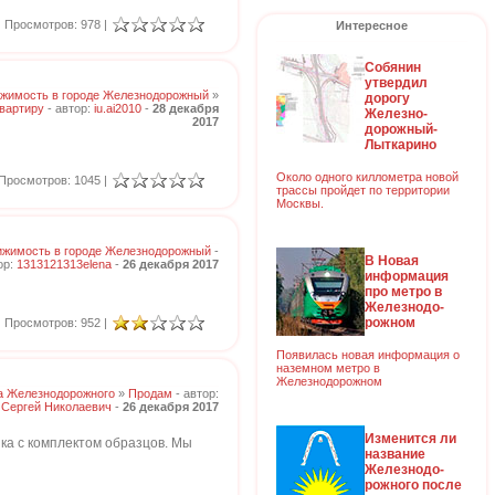
Просмотров: 978 |
Интересное
Собянин
утвердил
жимость в городе Железнодорожный
»
дорогу
вартиру
- автор:
iu.ai2010
-
28 декабря
Железно-
2017
дорожный-
Лыткарино
Около одного киллометра новой
Просмотров: 1045 |
трассы пройдет по территории
Москвы.
жимость в городе Железнодорожный
-
В Новая
ор:
1313121313elena
-
26 декабря 2017
информация
про метро в
Железнодо-
рожном
Просмотров: 952 |
Появилась новая информация о
наземном метро в
Железнодорожном
а Железнодорожного
»
Продам
- автор:
Сергей Николаевич
-
26 декабря 2017
Изменится ли
ка с комплектом образцов. Мы
название
Железнодо-
рожного после