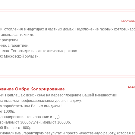
Барахол
, отопления в квартирах и частных домах. Подключение газовых котлов, нас
тановка сантехники.
 расценки.
нно, с гарантией.
алов. Есть скидки на сантехнических рынках.
ах Московской области.
Авто
ование Омбре Колорирование
ки! Приглашаю всех к себе на перевоплощение Вашей внешности!!!
 на высоком профессиональном уровне на дому.
ью поработать над Вашим имиджем !
т 1000р.
брондирование тонирование и т.д.).
риалом от 3000рублей, моим от 10000р.
00.Шеллак от 600р.
онализма , гарантирую результат и просто качественную работу, которая в