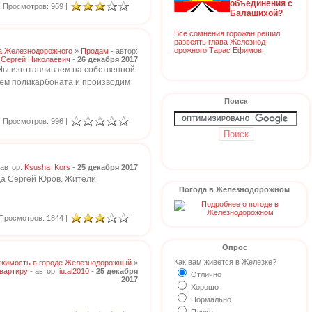
объединения с
Просмотров: 969 |
Балашихой?
Все сомнения горожан решил
развеять глава Железнод-
орожного Тарас Ефимов.
а Железнодорожного
»
Продам
- автор:
Сергей Николаевич
-
26 декабря 2017
Мы изготавливаем на собственной
ием поликарбоната и производим
Поиск
Просмотров: 996 |
 автор:
Ksusha_Kors
-
25 декабря 2017
да Сергей Юров. Жители
Погода в Железнодорожном
Просмотров: 1844 |
Опрос
Как вам живется в Железке?
жимость в городе Железнодорожный
»
вартиру
- автор:
iu.ai2010
-
25 декабря
Отлично
2017
Хорошо
Нормально