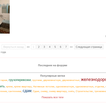
Вернуться назад
<<
1
2
3
4
5
6
7
>>
Следующая страница
 года
Последнее на форуме
Популярные метки
железнодор
грузоперевозки
,
,
,
,
,
,
гараж
грузчики
двухкомнатную
двухкомнатных
ить
,
,
,
,
,
,
,
куплю
куплю квартиру
Натяжные потолки
однокомнатную
однокомнатных
отделка
сдам
,
,
,
,
,
,
,
,
техник
сантехника
Сдаю
сниму
сниму квартиру
снять
Строительство
трехкомн
Показать все теги