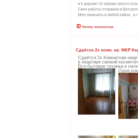
в 5 дороже ! И заряжу просто по
Свои работы отправлю в Ватсапп ,
Могу приехать в любой район , а т
Читать полностью
Сдаётся 2х комн. кв. МКР К
Сдаётся 2х Комнатная кварт
в квартире свежий косметич
Вся бытовая техника в нал
Одна ком