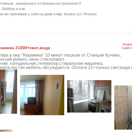
зитивным , шикарным и отличным настроением !!!
 Вайбер и в вк.
ак же принимаю у себя на дому в мкр. Кучино (ул. Речная)
Недви
ерамика 21000+свет,вода
Сдам 
ира в мкр "Керамика" 10 минут пешком от Станции Кучино,
еский ремонт, окна стеклопакет.
ичии; холодильник,телевизор,стиральная машинка.
ната пустая мебель обсуждается. Оплата 21+только свет,вода 