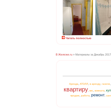
Читать полностью
В Железке.ru
» Материалы за Декабрь 2017
,
,
,
Аренда
АТОЛЛ
в аренду
газели
квартиру
куп
,
,
,
кис
комната
ремонт
,
,
,
продаю
работа
сан