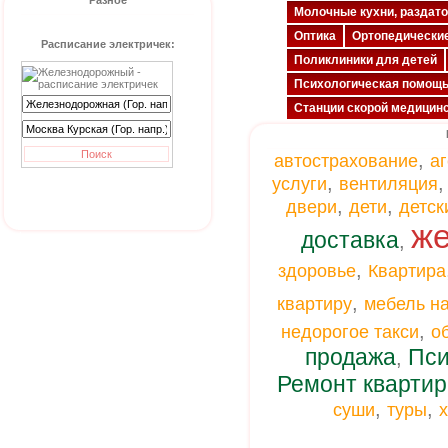
Разное
Молочные кухни, раздат
Оптика
Ортопедически
Расписание электричек:
Поликлиники для детей
Психологическая помощ
Станции скорой медицин
,
автострахование
а
,
услуги
вентиляция
,
,
двери
дети
детск
же
доставка
,
,
здоровье
Квартира
,
квартиру
мебель на
,
недорогое такси
о
продажа
Пси
,
Ремонт квартир
,
,
суши
туры
х