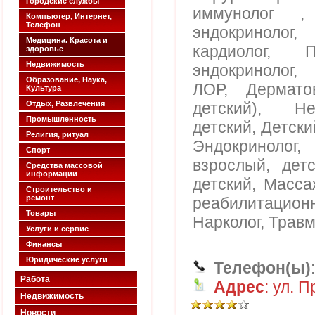
Городские службы
иммунолог , 
Компьютер, Интернет,
Телефон
эндокринолог,
Медицина. Красота и
кардиолог, П
здоровье
Недвижимость
эндокринолог,
Образование, Наука,
ЛОР, Дермато
Культура
Отдых, Развлечения
детский), Не
Промышленность
детский, Детски
Религия, ритуал
Эндокриноло
Спорт
взрослый, детс
Средства массовой
информации
детский, Масса
Строительство и
ремонт
реабилитацион
Товары
Нарколог, Травм
Услуги и сервис
Финансы
Юридические услуги
Телефон(ы)
Работа
Адрес
: ул. 
Недвижимость
Новости