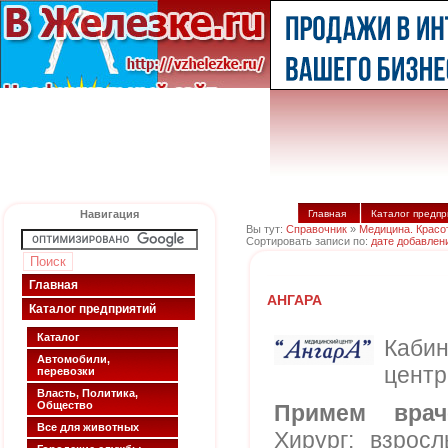
Навигация
Главная
Каталог предпр
Вы тут:
Справочник
»
Медицина. Красо
Сортировать записи по:
дате добавлен
Главная
АНГАРА
Каталог предприятий
Каталог
Каби
Автомобили,
центр
перевозки
Власть, Политика,
Общество
Примем врач
Все для животных
Хирург: взросл