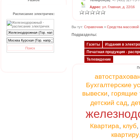
Разное
Телефон(ы)
: +7 (495) 527-73-7
Адрес
: ул. Главная, д. 22/16
Расписание электричек:
Вы тут:
Справочник
»
Средства массовой
Подразделы:
Газеты
Издания в электр
Печатная продукция - распр
Телевидение
П
автострахова
Бухгалтерские у
,
вывески
горящие 
,
детский сад
де
железнод
,
Квартира
клуб
квартиру