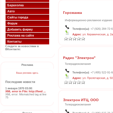
Барахолка
Авто
Горожанка
Сайты города
Информационно-рекламное издание
Форум
Телефон(ы)
: +7 (926) 284-72-6
Добавить фирму
Адрес
: ул. Керамическая, д. 2а
Реклама на сайте
Контакты
Следите за новостями в
ВКонтакте:
Радио "Электрон"
Телерадиокомпания
Реклама
Телефон(ы)
: +7 (495) 522-91-6
Ваша реклама здесь
Адрес
: ул. Пролетарская, д. 50
Последние новости
1 января 1970 03:00
:
XML error in File: http://feed ...
XML error: Mismatched tag at line
75
Электрон ИТЦ, ООО
Телерадиокомпания