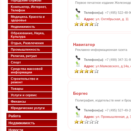
Городские службы
Первое печатное издание Железнод
Компьютер, Интернет,
Телефон
Телефон(ы)
: +7 (495) 522-48-9
Медицина. Красота и
Адрес
: ул. Октябрьская, д. 11
здоровье
Недвижимость
Образование, Наука,
Культура
Отдых, Развлечения
Навигатор
Промышленность
Рекламно-информационная газета
Религия, ритуал
Телефон(ы)
: +7 (499) 347-31-8
Спорт
Адрес
: ул.Маяковского, д.14а,
Средства массовой
информации
Строительство и
ремонт
Товары
Боргес
Услуги и сервис
Полиграфия, издательств книг и бр
Финансы
Юридические услуги
Телефон(ы)
: +7 (495) 527-49-2
Работа
Адрес
: ул. Промышленная, д. 
Недвижимость
Новости