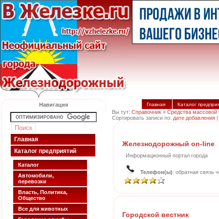
Навигация
Главная
Каталог предпри
Вы тут:
Справочник
»
Средства массовой
Сортировать записи по:
дате добавления
Главная
Железнодорожный on-line
Каталог предприятий
Информационный портал города
Каталог
Телефон(ы)
: обратная связь 
Автомобили,
перевозки
Власть, Политика,
Общество
Все для животных
Городской вестник