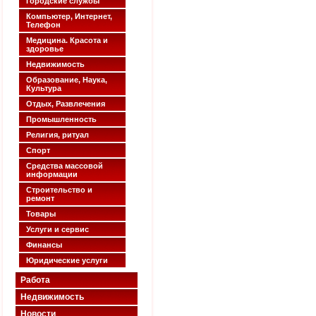
Городские службы
Компьютер, Интернет,
Телефон
Медицина. Красота и
здоровье
Недвижимость
Образование, Наука,
Культура
Отдых, Развлечения
Промышленность
Религия, ритуал
Спорт
Средства массовой
информации
Строительство и
ремонт
Товары
Услуги и сервис
Финансы
Юридические услуги
Работа
Недвижимость
Новости