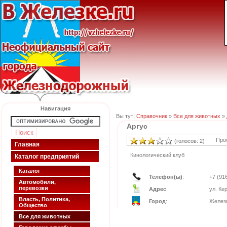
Навигация
Вы тут:
Справочник
»
Все для животных
»
Аргус
Про
(голосов: 2)
Главная
Кинологический клуб
Каталог предприятий
Каталог
Телефон(ы)
:
+7 (91
Автомобили,
перевозки
Адрес
:
ул. Ке
Власть, Политика,
Город
:
Желез
Общество
Все для животных