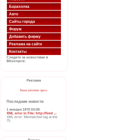
Барахолка
Авто
Сайты города
Форум
Добавить фирму
Реклама на сайте
Контакты
Следите за новостями в
ВКонтакте:
Реклама
Ваша реклама здесь
Последние новости
1 января 1970 03:00
:
XML error in File: http://feed ...
XML error: Mismatched tag at line
75